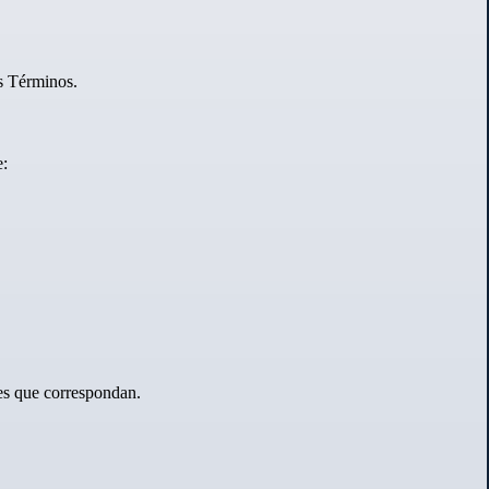
os Términos.
e:
les que correspondan.