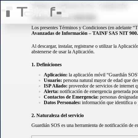
Términos y Condiciones de Uso – Guardían SOS
Inic
Última actualización:
04/05/2026
Los presentes Términos y Condiciones (en adelante “T
Avanzadas de Información – TAINF SAS NIT 900.
Al descargar, instalar, registrarse o utilizar la Aplica
abstenerse de usar la Aplicación.
1. Definiciones
Aplicación:
la aplicación móvil “Guardián SOS
Usuario:
persona natural mayor de edad que desca
ISP Aliado:
proveedor de servicios de internet q
Alerta:
notificación de emergencia generada por 
Contactos de Emergencia:
personas designadas 
Datos Personales:
información que identifica o
2. Naturaleza del servicio
Guardián SOS es una herramienta de notificación de em