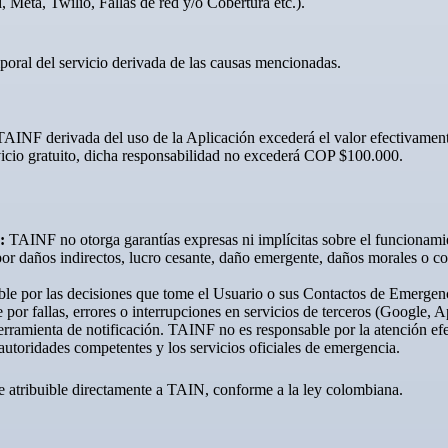
 Meta, Twilio, Fallas de red y/o Cobertura etc.).
poral del servicio derivada de las causas mencionadas.
AINF derivada del uso de la Aplicación excederá el valor efectivamente
vicio gratuito, dicha responsabilidad no excederá COP $100.000.
”:
TAINF no otorga garantías expresas ni implícitas sobre el funcionamie
r daños indirectos, lucro cesante, daño emergente, daños morales o co
e por las decisiones que tome el Usuario o sus Contactos de Emergenc
or fallas, errores o interrupciones en servicios de terceros (Google, Ap
erramienta de notificación. TAINF no es responsable por la atención ef
utoridades competentes y los servicios oficiales de emergencia.
ve atribuible directamente a TAIN, conforme a la ley colombiana.