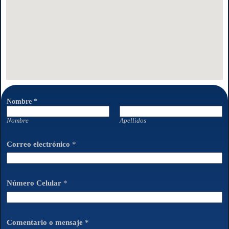
Nombre
*
Nombre
Apellidos
C
Correo electrónico
*
o
m
e
n
t
Número Celular
*
a
r
i
o
Comentario o mensaje
*
e