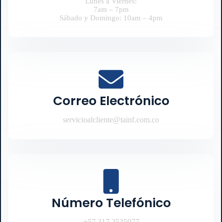
Lunes a Viernes:
7am – 7pm
Sábado y Domingo: 10am – 4pm
Correo Electrónico
servicioalcliente@tainf.com.co
Número Telefónico
+57 317 2535977